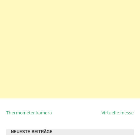
Thermometer kamera
Virtuelle messe
BEITRAGSNAVIGATION
NEUESTE BEITRÄGE