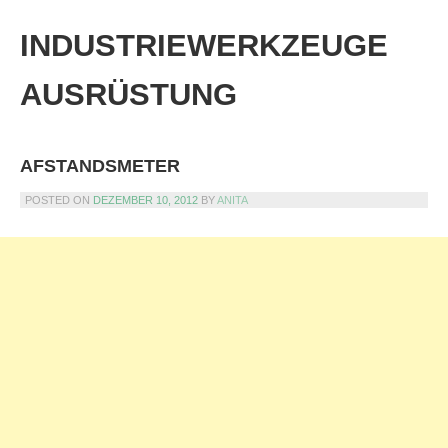
Skip
to
INDUSTRIEWERKZEUGE
content
AUSRÜSTUNG
AFSTANDSMETER
POSTED ON
DEZEMBER 10, 2012
BY
ANITA