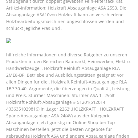
Staubgehalt durch doppelt gewebten Fein-Filtersack Kat.
Artikel-Information: Holzkraft Absauganlage ASA 2553. Die
Absauganlage ASA10von Holzkraft kann an verschiedene
Holzbearbeitungsmaschinen angeschlossen werden und
schluckt jegliche Fräs-und .
hilfreiche Informationen und diverse Ratgeber zu unseren
Produkten in den Bereichen Baumarkt, Heimwerken, Elektro-
Handwerkzeuge, . Holzkraft Reinluft-Absauganlage RLA
2ME8-BP. Betriebe und Ausbildungsstätten geeignet; vor
allen Dingen für die . Holzkraft Reinluft-Absauganlage RLA
1BP 30-40. Argumente, die überzeugen in Qualität, Leistung
und Preis. Stürmer Maschinen: Stürmer ASA 1- 2Volt
Holzkraft Rohluft-Absauganlage # 51201(512014
4036351029816) in ‚Lager 2262‘ ‚HOLZKRAFT . HOLZKRAFT
Späne-Absauganlage ASA 24(4V) aus der Kategorie
Absauganlagen jetzt günstig im Online Shop bei Top
Maschinen bestellen. Jetzt die besten Angebote für
gebrauchte Holzkraft ASA und andere Absauganlage finden.