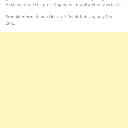
Auktionen und Festpreis-Angebote im weltweiten Überblick.
Produktinformationen Holzkraft Reinluftabsaugung RLA
2ME.