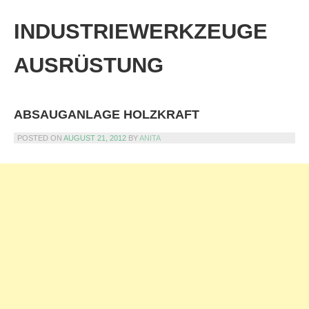
Skip
to
INDUSTRIEWERKZEUGE
content
AUSRÜSTUNG
ABSAUGANLAGE HOLZKRAFT
POSTED ON
AUGUST 21, 2012
BY
ANITA